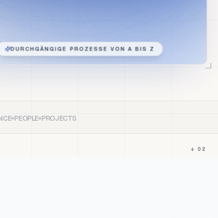
DURCHGÄNGIGE PROZESSE VON A BIS Z
NCE
PEOPLE
PROJECTS
↓ 02