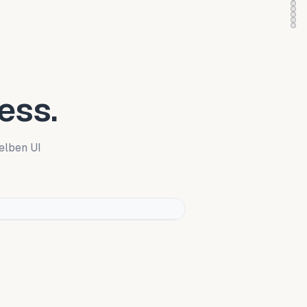
ess.
elben UI