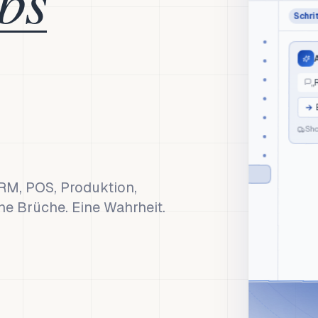
Schrit
aico
Orders
A
Lager
Finance
„
CRM
→
POS
Sho
Produktion
Marketing
AI Copilot
CRM, POS, Produktion,
ne Brüche. Eine Wahrheit.