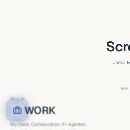
Scr
Jedes M
01
/
11
WORK
My Desk, Collaboration, KI-Agenten,