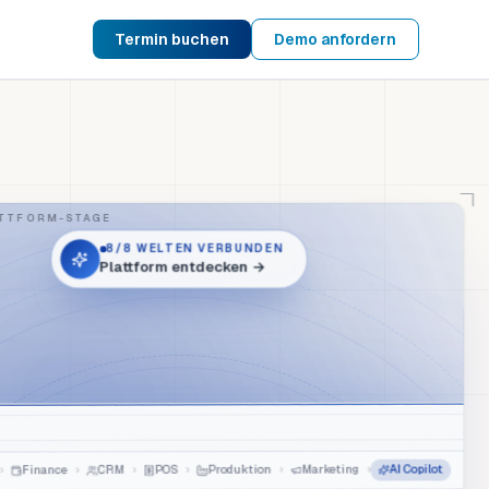
Termin buchen
Demo anfordern
TTFORM-STAGE
8
/8
WELTEN VERBUNDEN
Plattform entdecken
→
AI Copilot
›
Marketing
›
Produktion
›
POS
›
CRM
›
Finance
›