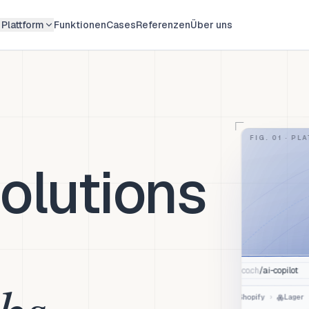
Plattform
Funktionen
Cases
Referenzen
Über uns
FIG. 01 ·
PLA
olutions
ai-copilot
/
app.aico.ch
bs
Lager
›
Shopify
JOURNEY: