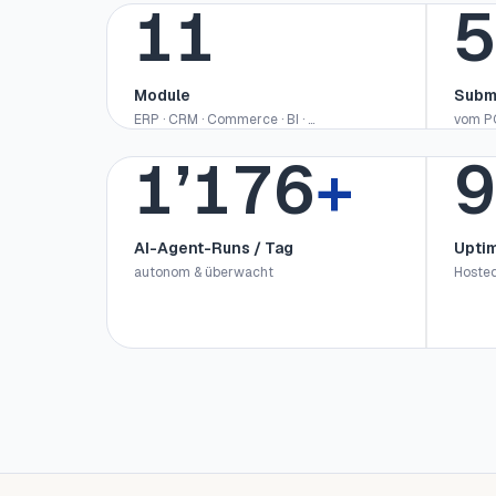
12
5
Module
Subm
ERP · CRM · Commerce · BI · …
vom PO
1’200
+
9
AI-Agent-Runs / Tag
Upti
autonom & überwacht
Hosted