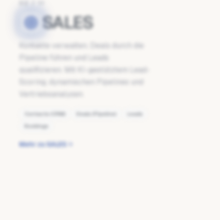
02
/
11
SALES
Kontakte verwalten, Deals durch die
Pipeline führen und Leads
qualifizieren. Mit KI-gestütztem Lead-
Scoring, dynamischen Pipelines und
Vertriebsanalysen.
Contacts (CRM)
Deals (Pipeline)
Leads
Bookings
Mehr zu SALES