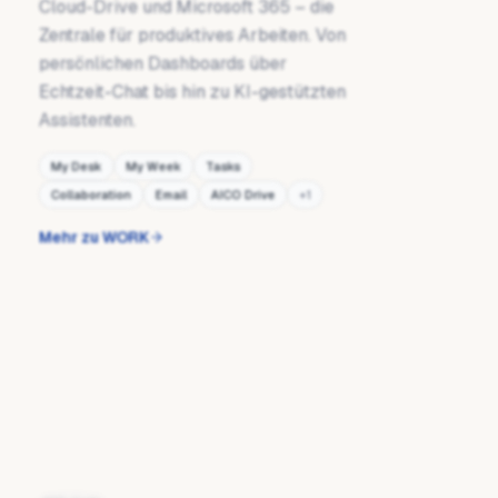
Cloud-Drive und Microsoft 365 – die
Zentrale für produktives Arbeiten. Von
persönlichen Dashboards über
Echtzeit-Chat bis hin zu KI-gestützten
Assistenten.
My Desk
My Week
Tasks
Collaboration
Email
AICO Drive
+
1
Mehr zu WORK