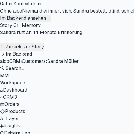
0
s
bis Kontext da ist
Ohne aico
Niemand erinnert sich. Sandra bestellt blind, schic
Im Backend ansehen
↓
Story 01 · Memory
Sandra ruft an.
14 Monate
Erinnerung.
←
Zurück zur Story
→ Im Backend
aico
CRM
›
Customers
›
Sandra Müller
🔍 Search...
MM
Workspace
⌂
Dashboard
◐
CRM
3
▤
Orders
◇
Products
AI Layer
◈
Insights
⌬
Pattern Lab