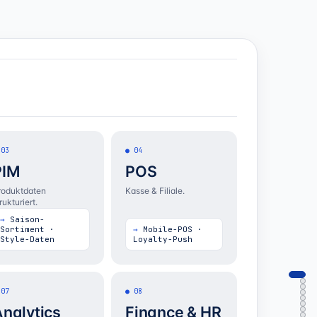
03
04
PIM
POS
roduktdaten
Kasse & Filiale.
rukturiert.
Saison-
Sortiment ·
Mobile-POS ·
Style-Daten
Loyalty-Push
07
08
nalytics
Finance & HR