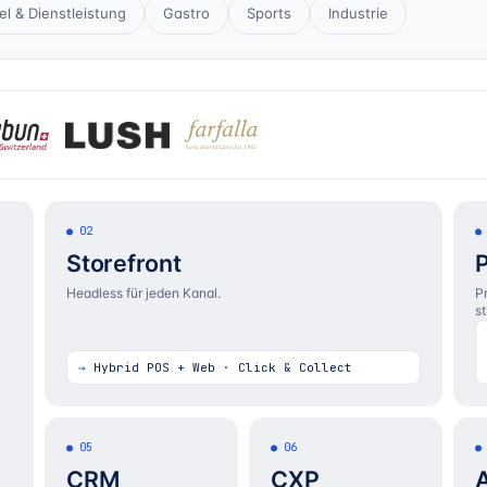
l & Dienstleistung
Gastro
Sports
Industrie
02
Storefront
Headless für jeden Kanal.
P
st
Hybrid POS + Web · Click & Collect
05
06
CRM
CXP
A