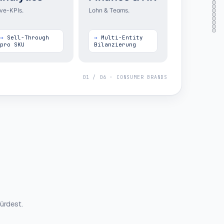
ive-KPIs.
Lohn & Teams.
Sell-Through
Multi-Entity
pro SKU
Bilanzierung
01
/
06
·
CONSUMER BRANDS
ürdest.