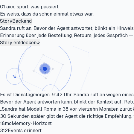
01
aico spürt, was passiert
Es weiss, dass da schon einmal etwas
war.
Story
Backend
Sandra ruft an. Bevor der Agent antwortet, blinkt ein Hinwe
Erinnerung über jede Bestellung, Retoure, jedes Gespräch — 
Story entdecken
↓
Es ist Dienstagmorgen, 9:42 Uhr. Sandra ruft an wegen ein
Bevor der Agent antworten kann, blinkt der Kontext auf: Re
„Sandra hat Modell Roma in 38 vor vierzehn Monaten zurück
30 Sekunden später gibt der Agent die richtige Empfehlung. 
18
mo
Memory-Horizont
312
Events erinnert