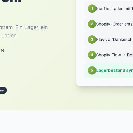
Kauf im Laden mit
1
Shopify-Order ents
2
stem. Ein Lager, ein
 Laden.
Klaviyo "Dankesch
3
ufe
Shopify Flow → B
4
h
Lagerbestand sy
5
me