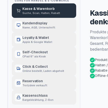
CORE FÜR HANDEL & E-COMMERCE
Kasse & Warenkorb
Kassi
Suche, Scan, Halten, Rabatt
denk
Kundendisplay
Name, AGB, Unterschrift
Produkte 
Warenkorb
Loyalty & Wallet
Apple & Google Wallet
Gesamt, R
bedienbar
Self-Checkout
CPad 8" als Kiosk
Produkt
Halten 
Click & Collect
Rabatte
Online bestellt, Laden abgeholt
Offline
Reservation
Trotzdem verkauft
Kassenschluss
Bargeldzählung, Z-Bon