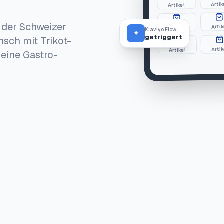
Artik
Artikel
 der Schweizer
Artik
Artikel
Klaviyo Flow
✦
getriggert
nsch mit Trikot-
Arti
Artikel
deine Gastro-