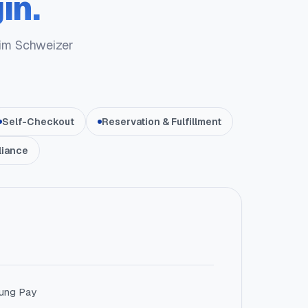
in.
 im Schweizer
Self-Checkout
Reservation & Fulfillment
iance
sung Pay