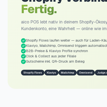
Fertig.
aico POS lebt nativ in deinem Shopify-Ökosy
Kundenkonto, eine Wahrheit — online wie im
Shopify Flows laufen weiter — auch für Laden-Kä
Klaviyo, Mailchimp, Omnisend triggern automatisc
B2B-Preise & Klaviyo Profile synchron
Click & Collect aus jeder Filiale
Gutscheine inkl. QR-Druck am Beleg
Shopify Flows
Klaviyo
Mailchimp
Omnisend
Judge.