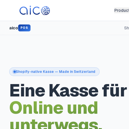
Produc
aico
Sh
POS
Shopify-native Kasse — Made in Switzerland
Eine Kasse für
Online und
unterwegs.