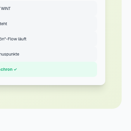
 TWINT
teht
ön"-Flow läuft
onuspunkte
nchron ✓