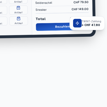
Artikel
79.50
CHF
el
Seidenschal
149.00
CHF
Sneaker
Artikel
el
CHF 517.50
Total
TWINT-Zahlung
Artikel
kel
+ CHF 47.80
Bezahlen