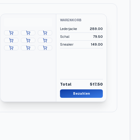
WARENKORB
Lederjacke
289.00
Schal
79.50
Sneaker
149.00
Total
517.50
Bezahlen