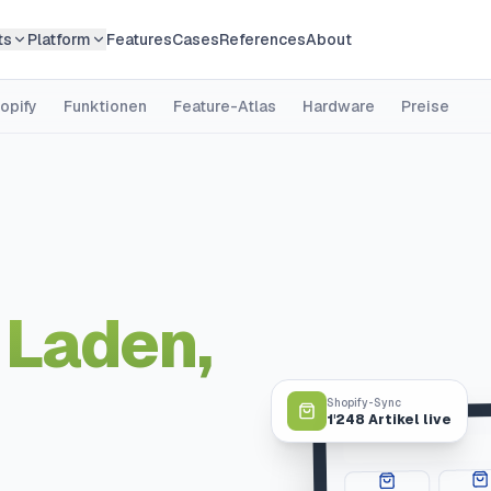
ts
Platform
Features
Cases
References
About
opify
Funktionen
Feature-Atlas
Hardware
Preise
Laden,
Shopify-Sync
1'248 Artikel live