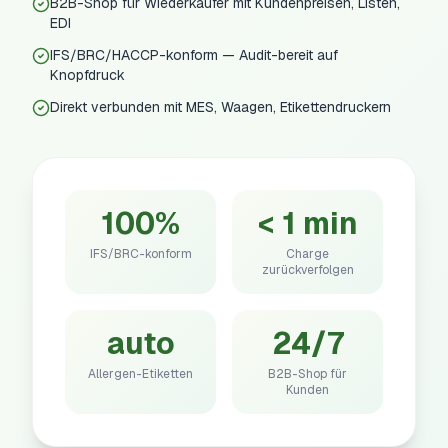
B2B-Shop für Wiederkäufer mit Kundenpreisen, Listen,
EDI
IFS/BRC/HACCP-konform — Audit-bereit auf
Knopfdruck
Direkt verbunden mit MES, Waagen, Etikettendruckern
100%
< 1 min
IFS/BRC-konform
Charge
zurückverfolgen
auto
24/7
Allergen-Etiketten
B2B-Shop für
Kunden