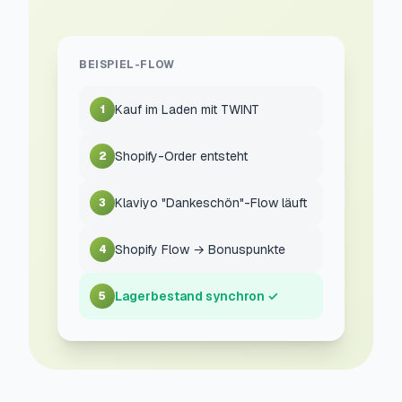
BEISPIEL-FLOW
Kauf im Laden mit TWINT
1
Shopify-Order entsteht
2
Klaviyo "Dankeschön"-Flow läuft
3
Shopify Flow → Bonuspunkte
4
Lagerbestand synchron ✓
5