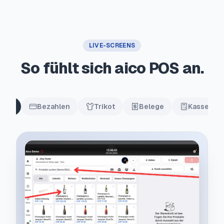
LIVE-SCREENS
So fühlt sich aico POS an.
asse
Bezahlen
Trikot
Belege
Kassensc