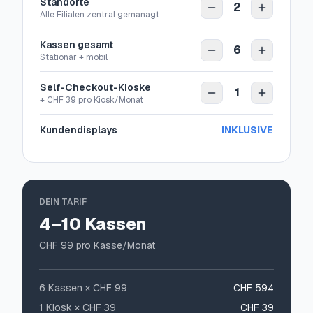
Standorte
2
Alle Filialen zentral gemanagt
Kassen gesamt
6
Stationär + mobil
Self-Checkout-Kioske
1
+ CHF 39 pro Kiosk/Monat
Kundendisplays
INKLUSIVE
DEIN TARIF
4–10 Kassen
CHF
99
pro Kasse/Monat
6
Kassen × CHF
99
CHF 594
1
Kiosk × CHF 39
CHF 39