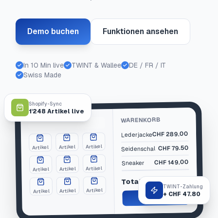
Demo buchen
Funktionen ansehen
In 10 Min live
TWINT & Wallee
DE / FR / IT
Swiss Made
Shopify-Sync
1'248 Artikel live
WARENKORB
289.00
CHF
Lederjacke
Artikel
Artikel
79.50
Artikel
CHF
Seidenschal
149.00
CHF
Sneaker
Artikel
Artikel
Artikel
CHF 517.50
Total
TWINT-Zahlung
Artikel
Artikel
Artikel
+ CHF 47.80
Bezahlen