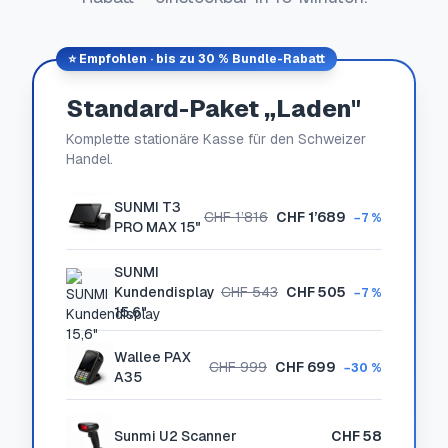
⭐ Empfohlen · bis zu 30 % Bundle-Rabatt
Standard-Paket „Laden"
Komplette stationäre Kasse für den Schweizer
Handel.
SUNMI T3
CHF 1’816
CHF 1’689
−7 %
PRO MAX 15"
SUNMI
Kundendisplay
CHF 543
CHF 505
−7 %
15,6"
Wallee PAX
CHF 999
CHF 699
−30 %
A35
Sunmi U2 Scanner
CHF 58