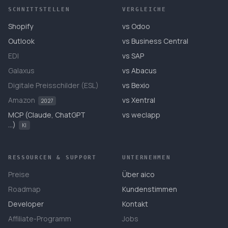
SCHNITTSTELLEN
VERGLEICHE
Shopify
vs Odoo
Outlook
vs Business Central
EDI
vs SAP
Galaxus
vs Abacus
Digitale Preisschilder (ESL)
vs Bexio
Amazon
vs Xentral
2027
MCP (Claude, ChatGPT
vs weclapp
…)
KI
RESSOURCEN & SUPPORT
UNTERNEHMEN
Preise
Über aico
Roadmap
Kundenstimmen
Developer
Kontakt
Affiliate-Programm
Jobs