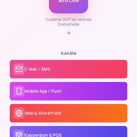
aico CRM
Customer 360° als zentrale
Drehscheibe
Kanäle
E-Mail / SMS
Mobile App / Push
Web & Storefront
Kassenbon & POS