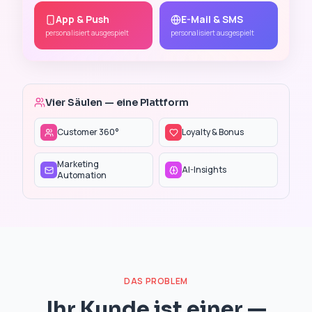
App & Push
E-Mail & SMS
personalisiert ausgespielt
personalisiert ausgespielt
Vier Säulen — eine Plattform
Customer 360°
Loyalty & Bonus
Marketing
AI-Insights
Automation
DAS PROBLEM
Ihr Kunde ist einer —