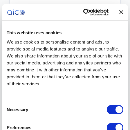
This website uses cookies
Personalisierte Angebote
1:1-Coupons basierend auf Kaufhistorie und Verhalten.
We use cookies to personalise content and ads, to
provide social media features and to analyse our traffic.
We also share information about your use of our site with
our social media, advertising and analytics partners who
may combine it with other information that you’ve
provided to them or that they’ve collected from your use
E-Mail-Kampagnen
of their services.
Visual Builder, A/B-Tests, Segmentierung, Drip-Campaigns.
Consent
Necessary
Selection
SMS & WhatsApp
Preferences