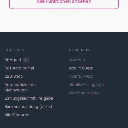
Alle Funktionen ansehen
FEATURES
AICO APPS
AI-Agent
aico Hub
KI
Retourenportal
aico POS App
B2B-Shop
Inventur-App
Automatisiertes
Mobile Picking App
Mahnwesen
Warehouse App
Zahlungslauf mit Freigabe
Bankenanbindung (bLink)
Alle Features