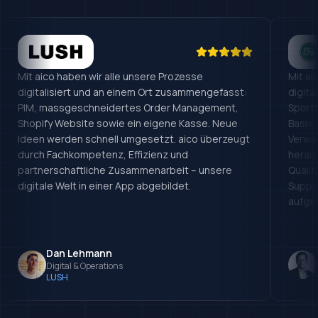
Mit aico haben wir alle unsere Prozesse
Mit ai
digitalisiert und an einem Ort zusammengefasst:
digita
PIM, massgeschneidertes Order Management,
Sportm
Shopify Website sowie ein eigene Kasse. Neue
Basis 
Ideen werden schnell umgesetzt. aico überzeugt
Verwa
durch Fachkompetenz, Effizienz und
heraus
partnerschaftliche Zusammenarbeit – unsere
Qualit
digitale Welt in einer App abgebildet.
Suppor
aufge
Dan Lehmann
Digital & Operations
LUSH