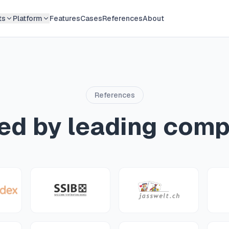
ts
Platform
Features
Cases
References
About
References
ed by leading com