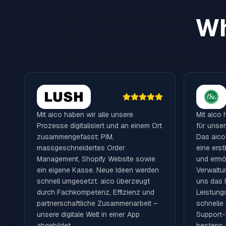
Wh
Mit aico haben wir alle unsere
Mit aico 
Prozesse digitalisiert und an einem Ort
für unser
zusammengefasst: PIM,
Das aico
massgeschneidertes Order
eine ers
Management, Shopify Website sowie
und ermög
ein eigene Kasse. Neue Ideen werden
Verwaltu
schnell umgesetzt. aico überzeugt
uns das 
durch Fachkompetenz, Effizienz und
Leistungs
partnerschaftliche Zusammenarbeit –
schnelle
unsere digitale Welt in einer App
Support-
abgebildet.
bestens 