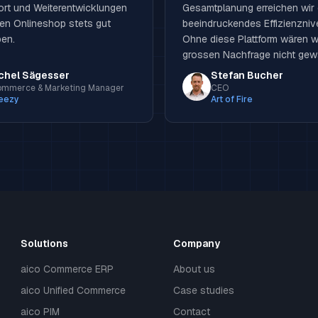
ort und Weiterentwicklungen
Gesamtplanung erreichen wir 
ren Onlineshop stets gut
beeindruckendes Effizienzniv
en.
Ohne diese Plattform wären w
grossen Nachfrage nicht ge
chel Sägesser
Stefan Bucher
ommerce & Marketing Manager
CEO
eezy
Art of Fire
Solutions
Company
aico Commerce ERP
About us
aico Unified Commerce
Case studies
aico PIM
Contact