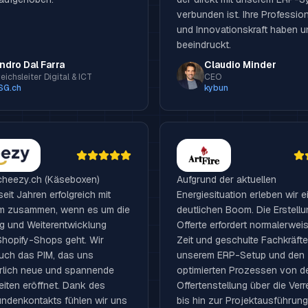
verbunden ist. Ihre Profession
und Innovationskraft haben u
beeindruckt.
ndro Dal Farra
Claudio Minder
eichsleiter Digital & ICT
CEO
SG.ch
kybun
cheezy.ch (Käseboxen)
Aufgrund der aktuellen
seit Jahren erfolgreich mit
Energiesituation erleben wir e
m zusammen, wenn es um die
deutlichen Boom. Die Erstellu
g und Weiterentwicklung
Offerte erfordert normalerweis
Shopify-Shops geht. Wir
Zeit und geschulte Fachkräfte.
uch das PIM, das uns
unserem ERP-Setup und den
erlich neue und spannende
optimierten Prozessen von d
eiten eröffnet. Dank des
Offertenstellung über die Ver
ndenkontakts fühlen wir uns
bis hin zur Projektausführun