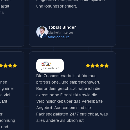
alität
und lösungsorientiert.
ns
Tobias Singer
Marketingleiter
Mediconsult
Die Zusammenarbeit ist überaus
inen
professionell und empfehlenswert.
ng einer
Besonders geschätzt habe ich die
e viel
extrem hohe Flexibilität sowie die
 Mit
Verbindlichkeit über das vereinbarte
Angebot. Ausserdem sind die
er
Fachspezialisten 24/7 erreichbar, was
rechnung
alles andere als üblich ist.
g und