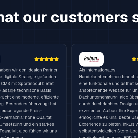
at our customers 
haben wir den idealen Partner
Als internationales
e digitale Strategie gefunden.
Handelsunternehmen brauchte
 CMS mit Sportmodul bietet
eine funktionale und ästhetis
tklassige technische Basis
ansprechende Website für un
licht eine moderne, effiziente
Dachunternehmung. aico übe
ng. Besonders überzeugt hat
durch durchdachtes Design u
herausragende Preis-
exzellenten Aufbau. Ihre Exper
-Verhältnis: hohe Qualität,
ermöglichte es uns, beste Us
 Umsetzung und ein starkes
Experience zu bieten, inklusi
Team. Mit aico fühlen wir uns
selbstentwickelten Store-Loc
aufgehoben.
der direkt mit unserem ERP-