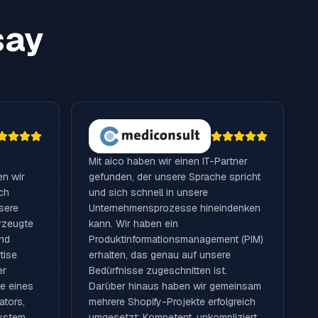
say
Mit aico haben wir einen IT-Partner
n wir
gefunden, der unsere Sprache spricht
ch
und sich schnell in unsere
sere
Unternehmensprozesse hineindenken
rzeugte
kann. Wir haben ein
nd
Produktinformationsmanagement (PIM)
tise
erhalten, das genau auf unsere
er
Bedürfnisse zugeschnitten ist.
ve eines
Darüber hinaus haben wir gemeinsam
ators,
mehrere Shopify-Projekte erfolgreich
System
umgesetzt: Kompetent, unkompliziert