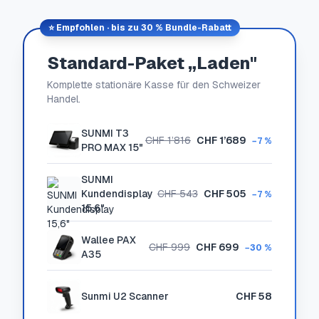
⭐ Empfohlen · bis zu 30 % Bundle-Rabatt
Standard-Paket „Laden"
Komplette stationäre Kasse für den Schweizer
Handel.
SUNMI T3
CHF 1’816
CHF 1’689
−7 %
PRO MAX 15"
SUNMI
Kundendisplay
CHF 543
CHF 505
−7 %
15,6"
Wallee PAX
CHF 999
CHF 699
−30 %
A35
Sunmi U2 Scanner
CHF 58