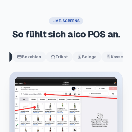
LIVE-SCREENS
So fühlt sich aico POS an.
asse
Bezahlen
Trikot
Belege
Kassensc