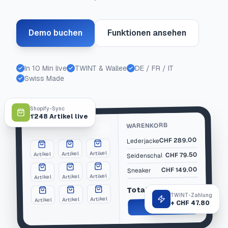
Demo buchen
Funktionen ansehen
In 10 Min live
TWINT & Wallee
DE / FR / IT
Swiss Made
Shopify-Sync
1'248 Artikel live
WARENKORB
289.00
CHF
Lederjacke
Artikel
Artikel
79.50
Artikel
CHF
Seidenschal
149.00
CHF
Sneaker
Artikel
Artikel
Artikel
CHF 517.50
Total
TWINT-Zahlung
Artikel
Artikel
Artikel
+ CHF 47.80
Bezahlen