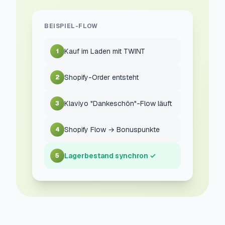
BEISPIEL-FLOW
Kauf im Laden mit TWINT
1
Shopify-Order entsteht
2
Klaviyo "Dankeschön"-Flow läuft
3
Shopify Flow → Bonuspunkte
4
Lagerbestand synchron ✓
5