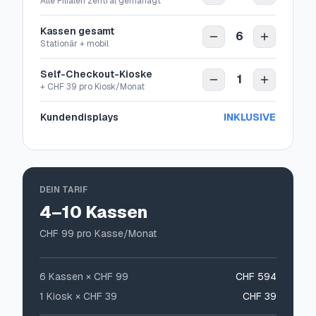
Alle Filialen zentral gemanagt
Kassen gesamt
6
Stationär + mobil
Self-Checkout-Kioske
1
+ CHF 39 pro Kiosk/Monat
Kundendisplays
INKLUSIVE
DEIN TARIF
4–10 Kassen
CHF
99
pro Kasse/Monat
6
Kassen × CHF
99
CHF 594
1
Kiosk × CHF 39
CHF 39