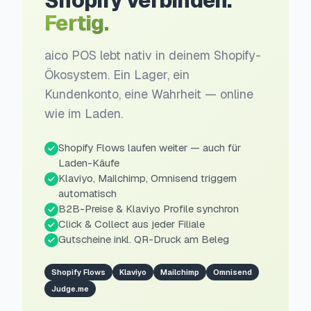
Shopify verbinden.
Fertig.
aico POS lebt nativ in deinem Shopify-
Ökosystem. Ein Lager, ein
Kundenkonto, eine Wahrheit — online
wie im Laden.
Shopify Flows laufen weiter — auch für
Laden-Käufe
Klaviyo, Mailchimp, Omnisend triggern
automatisch
B2B-Preise & Klaviyo Profile synchron
Click & Collect aus jeder Filiale
Gutscheine inkl. QR-Druck am Beleg
Shopify Flows
Klaviyo
Mailchimp
Omnisend
Judge.me